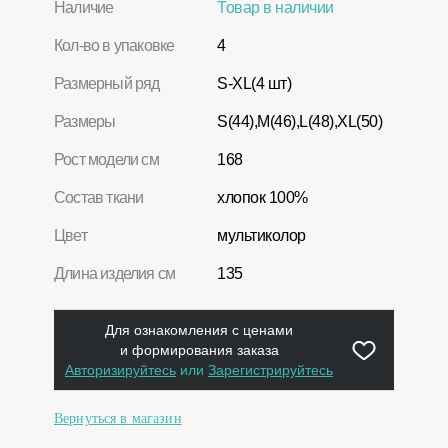
Наличие
Товар в наличии
Кол-во в упаковке
4
Размерный ряд
S-XL(4 шт)
Размеры
S(44),M(46),L(48),XL(50)
Рост модели см
168
Состав ткани
хлопок 100%
Цвет
мультиколор
Длина изделия см
135
Для ознакомления с ценами
и формирования заказа
Авторизируйтесь
или
Зарегистрируйтесь
Вернуться в магазин