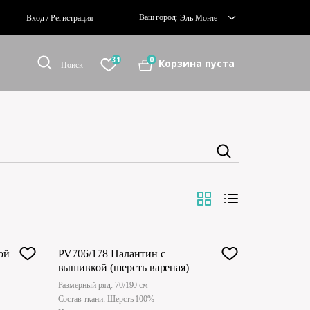
Ваш город:
Вход
/
Регистрация
Эль-Монте
31
0
Корзина пуста
Поиск
ой
PV706/178 Палантин с
вышивкой (шерсть вареная)
Размерный ряд: 70/190 см
Состав ткани: Шерсть 100%