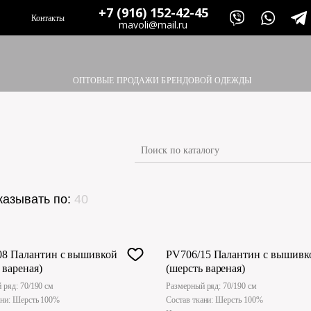
+7 (916) 152-42-45
Контакты
mavoli@mail.ru
ОПТОВЫЕ ПРОДАЖИ БРЕНДОВОЙ ОДЕЖДЫ
казывать по:
40
08 Палантин с вышивкой
PV706/15 Палантин с вышивк
 вареная)
(шерсть вареная)
 ряд: 70/190 см
Размерный ряд: 70/190 см
ани: Шерсть 100%
Состав ткани: Шерсть 100%