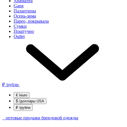
AnastaSea
Gang
Палантины
Осень-зима
Парео, покрывала
Сумки
Поштучно
Outlet
₽
/рубли
€
/euro
$
/доллары USA
₽
/рубли
оптовые продажи брендовой одежды