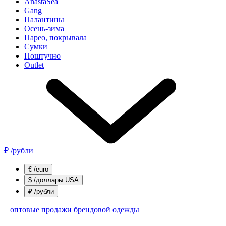
AnastaSea
Gang
Палантины
Осень-зима
Парео, покрывала
Сумки
Поштучно
Outlet
₽
/рубли
€
/euro
$
/доллары USA
₽
/рубли
оптовые продажи брендовой одежды