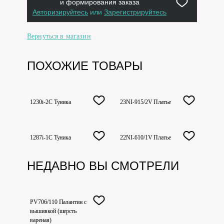
и формирования заказа
Авторизируйтесь
или
Зарегистрируйтесь
Вернуться в магазин
ПОХОЖИЕ ТОВАРЫ
1230i-2C Туника
23NI-915/2V Платье
1287i-1C Туника
22NI-610/1V Платье
НЕДАВНО ВЫ СМОТРЕЛИ
PV706/110 Палантин с
вышивкой (шерсть
вареная)